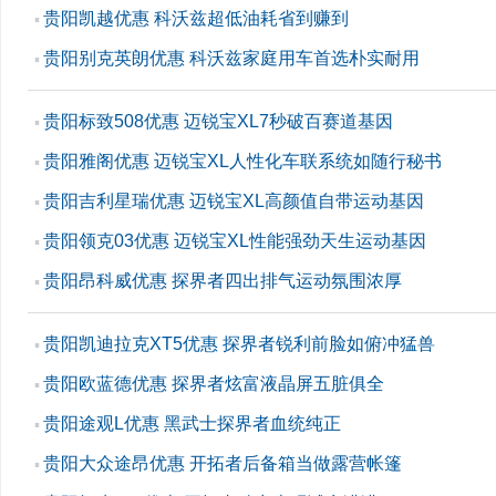
贵阳凯越优惠 科沃兹超低油耗省到赚到
▪
贵阳别克英朗优惠 科沃兹家庭用车首选朴实耐用
▪
贵阳标致508优惠 迈锐宝XL7秒破百赛道基因
▪
贵阳雅阁优惠 迈锐宝XL人性化车联系统如随行秘书
▪
贵阳吉利星瑞优惠 迈锐宝XL高颜值自带运动基因
▪
贵阳领克03优惠 迈锐宝XL性能强劲天生运动基因
▪
贵阳昂科威优惠 探界者四出排气运动氛围浓厚
▪
贵阳凯迪拉克XT5优惠 探界者锐利前脸如俯冲猛兽
▪
贵阳欧蓝德优惠 探界者炫富液晶屏五脏俱全
▪
贵阳途观L优惠 黑武士探界者血统纯正
▪
贵阳大众途昂优惠 开拓者后备箱当做露营帐篷
▪