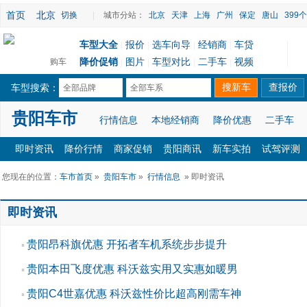
首页
北京
切换
|
城市分站：
北京
天津
上海
广州
保定
唐山
399
车型大全
报价
选车向导
经销商
车贷
|
|
|
|
降价促销
图片
车型对比
二手车
视频
购车
|
|
|
|
车型搜索：
全部品牌
全部车系
贵阳车市
行情信息
本地经销商
降价优惠
二手车
即时资讯
降价行情
商家促销
贵阳商讯
新车实拍
试驾评测
您现在的位置：
车市首页
»
贵阳车市
»
行情信息
» 即时资讯
即时资讯
贵阳昂科旗优惠 开拓者车机系统步步提升
▪
贵阳本田飞度优惠 科沃兹实用又实惠如暖男
▪
贵阳C4世嘉优惠 科沃兹性价比超高刚需车神
▪