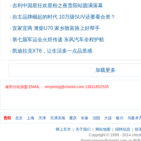
吉利中国星狂欢星粉之夜贵阳站圆满落幕
▪
自主品牌崛起的时代 10万级SUV还要看合资？
▪
宜家宜商 潍柴U70 家乡致富路上好帮手
▪
第七届军运会火炬传递 东风汽车全程护航
▪
凯迪拉克XT6，让生活多一点品质感
▪
加载更多
城市分站加盟 EMAIL： renyining@cheshi.com 13811652535
贵阳
北京
上海
天津
天津滨海
重庆
长春
沈阳
大连
银川
乌鲁木
网上车市
|
关于我们
|
网站地图
|
招聘信息
|
联
Copyright © 1999 - 2014 ch
Email:service@cheshi.